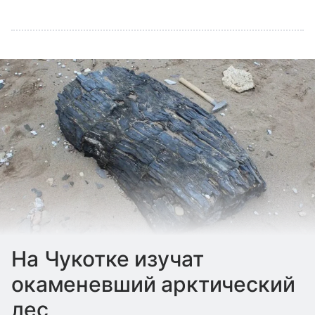
На Чукотке изучат
окаменевший арктический
лес