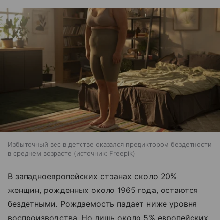
Избыточный вес в детстве оказался предиктором бездетности
в среднем возрасте
источник:
Freepik
В западноевропейских странах около 20%
женщин, рожденных около 1965 года, остаются
бездетными. Рождаемость падает ниже уровня
воспроизводства. Но лишь около 5% европейских