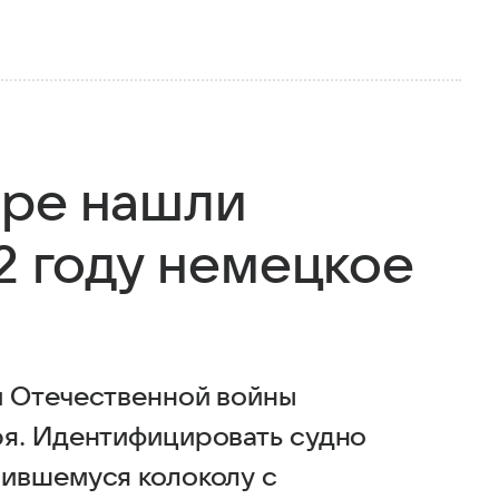
оре нашли
2 году немецкое
й Отечественной войны
ря. Идентифицировать судно
нившемуся колоколу с