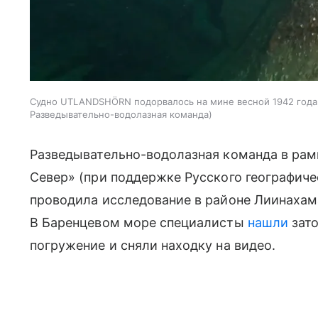
Судно UTLANDSHÖRN подорвалось на мине весной 1942 года,
Разведывательно-водолазная команда
Разведывательно-водолазная команда в рам
Север» (при поддержке Русского географич
проводила исследование в районе Лиинахам
В Баренцевом море специалисты
нашли
зато
погружение и сняли находку на видео.