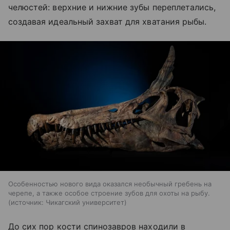
челюстей: верхние и нижние зубы переплетались,
создавая идеальный захват для хватания рыбы.
Особенностью нового вида оказался необычный гребень на
черепе, а также особое строение зубов для охоты на рыбу.
источник:
Чикагский университет
До сих пор кости спинозавров находили в