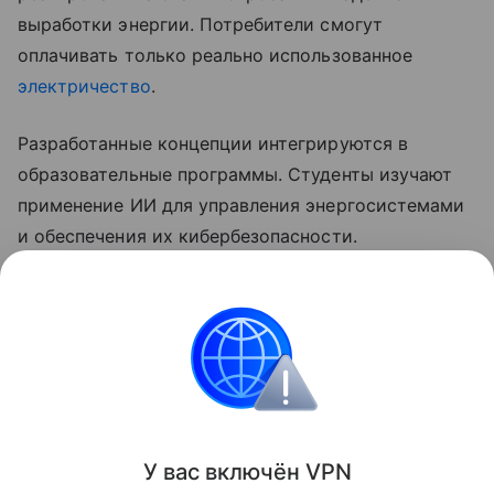
выработки энергии. Потребители смогут
оплачивать только реально использованное
электричество
.
Разработанные концепции интегрируются в
образовательные программы. Студенты изучают
применение ИИ для управления энергосистемами
и обеспечения их кибербезопасности.
Ранее Наука Mail рассказывала, что российские
ученые
нашли
способ быстрого обнаружения
поврежденных участков электросети.
Электроэнергия
Искусственный интеллект
У вас включ
ён
V
P
N
Поделиться