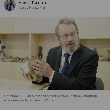
Алина Лихота
Автор Наука Mail
Древний кинжал оказался связан с персидской империей
Ахеменидов
источник:
ЮУрГУ