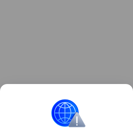
Ранее Наука Mail
писала
, что археологи
исследовали, откуда пришла мурома.
История
Археология
Культура
Европа