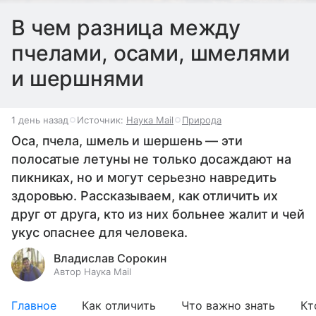
В чем разница между
пчелами, осами, шмелями
и шершнями
1 день назад
Источник:
Наука Mail
Природа
Оса, пчела, шмель и шершень — эти
полосатые летуны не только досаждают на
пикниках, но и могут серьезно навредить
здоровью. Рассказываем, как отличить их
друг от друга, кто из них больнее жалит и чей
укус опаснее для человека.
Владислав Сорокин
Автор Наука Mail
Главное
Как отличить
Что важно знать
Кт