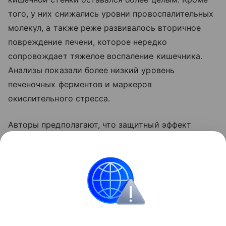
того, у них снижались уровни провоспалительных
молекул, а также реже развивалось вторичное
повреждение печени, которое нередко
сопровождает тяжелое воспаление кишечника.
Анализы показали более низкий уровень
печеночных ферментов и маркеров
окислительного стресса.
Авторы предполагают, что защитный эффект
связан с изменением состава кишечных
метаболитов и активацией молекулярных путей,
отвечающих за обмен жирных кислот в печени.
Питание