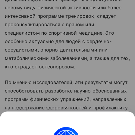
новому виду физической активности или более
интенсивной программе тренировок, следует
проконсультироваться с врачом или
специалистом по спортивной медицине. Это
особенно актуально для людей с сердечно-
сосудистыми, опорно-двигательными или
метаболическими заболеваниями, а также для тех,
кто страдает остеопорозом.
По мнению исследователей, эти результаты могут
способствовать разработке научно обоснованных
программ физических упражнений, направленных
на поддержание здоровья костей и профилактику
остеопороза.
Ранее мы
рассказывали
, как силовые тренировки