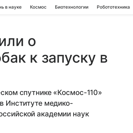
нь в науке
Космос
Биотехнологии
Робототехника
или о
бак к запуску в
еском спутнике «Космос-110»
 в Институте медико-
оссийской академии наук