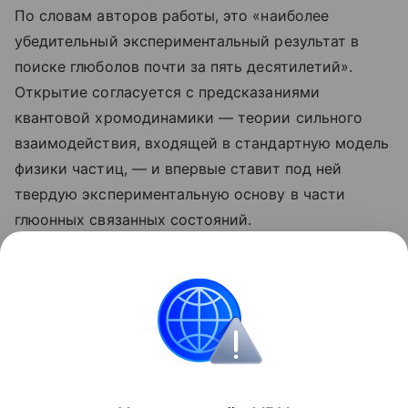
По словам авторов работы, это «наиболее
убедительный экспериментальный результат в
поиске глюболов почти за пять десятилетий».
Открытие согласуется с предсказаниями
квантовой хромодинамики — теории сильного
взаимодействия, входящей в стандартную модель
физики частиц, — и впервые ставит под ней
твердую экспериментальную основу в части
глюонных связанных состояний.
Ранее Наука Mail рассказывала о том, как физикам
впервые удалось
получить картину поведения
глюонов
внутри атомных ядер.
Физика
Китай