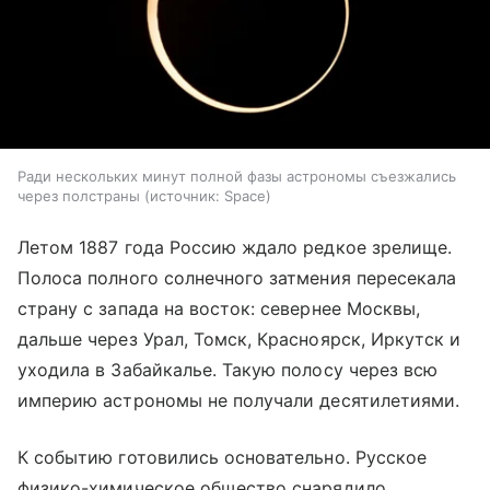
Ради нескольких минут полной фазы астрономы съезжались
через полстраны
источник:
Space
Летом 1887 года Россию ждало редкое зрелище.
Полоса полного солнечного затмения пересекала
страну с запада на восток: севернее Москвы,
дальше через Урал, Томск, Красноярск, Иркутск и
уходила в Забайкалье. Такую полосу через всю
империю астрономы не получали десятилетиями.
К событию готовились основательно. Русское
физико-химическое общество снарядило