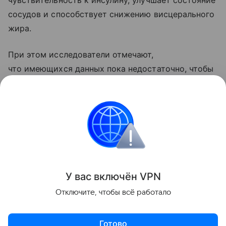
чувствительность к инсулину, улучшает состояние
сосудов и способствует снижению висцерального
жира.
При этом исследователи отмечают,
что имеющихся данных пока недостаточно, чтобы
утверждать, что совместное применение диеты
и тренировок дает значительно больший эффект,
чем каждый из этих методов по отдельности.
Сердце
Поделиться
У вас включ
ён
V
P
N
Отключите, чтобы всё работало
Готово