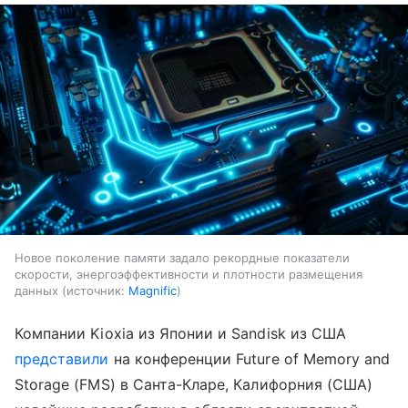
Новое поколение памяти задало рекордные показатели
скорости, энергоэффективности и плотности размещения
данных
источник:
Magnific
Компании Kioxia из Японии и Sandisk из США
представили
на конференции Future of Memory and
Storage (FMS) в Санта-Кларе, Калифорния (США)