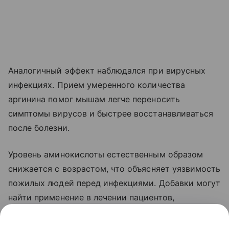
Аналогичный эффект наблюдался при вирусных
инфекциях. Прием умеренного количества
аргинина помог мышам легче переносить
симптомы вирусов и быстрее восстанавливаться
после болезни.
Уровень аминокислоты естественным образом
снижается с возрастом, что объясняет уязвимость
пожилых людей перед инфекциями. Добавки могут
найти применение в лечении пациентов,
проходящих иммунотерапию.