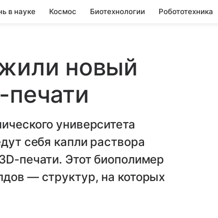
нь в науке
Космос
Биотехнологии
Робототехника
ожили новый
-печати
нического университета
едут себя капли раствора
3D-печати. Этот биополимер
дов — структур, на которых