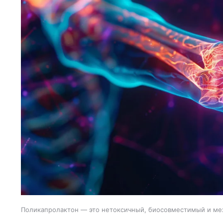
Поликапролактон — это нетоксичный, биосовместимый и ме