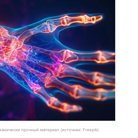
ханически прочный материал
источник:
Freepik