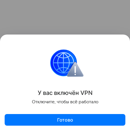
Ранее Наука Mail
рассказывала
об особенностях
жизни альваресзавроидов — маленьких
насекомоядных динозавров.
Эволюция
палеонтология
Динозавры
У вас включ
ён
V
P
N
Поделиться
Отключите, чтобы всё работало
Готово