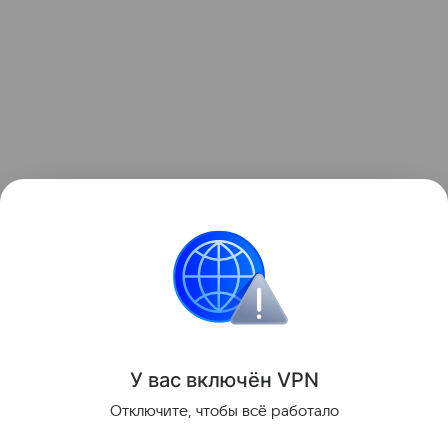
Ранее Наука Mail
рассказывала
, что падение
ступени ракеты на Луну назвали «подарком
для науки».
Космос
Луна
У вас включ
ён
V
P
N
Поделиться
Отключите, чтобы всё работало