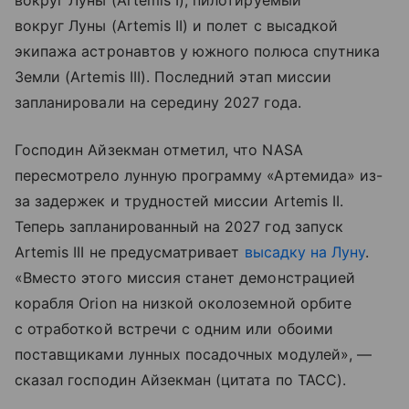
вокруг Луны (Artemis I), пилотируемый
вокруг Луны (Artemis II) и полет с высадкой
экипажа астронавтов у южного полюса спутника
Земли (Artemis III). Последний этап миссии
запланировали на середину 2027 года.
Господин Айзекман отметил, что NASA
пересмотрело лунную программу «Артемида» из-
за задержек и трудностей миссии Artemis II.
Теперь запланированный на 2027 год запуск
Artemis III не предусматривает
высадку на Луну
.
«Вместо этого миссия станет демонстрацией
корабля Orion на низкой околоземной орбите
с отработкой встречи с одним или обоими
поставщиками лунных посадочных модулей», —
сказал господин Айзекман (цитата по ТАСС).