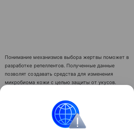
Понимание механизмов выбора жертвы поможет в
разработке репеллентов. Полученные данные
позволят создавать средства для изменения
микробиома кожи с целью защиты от укусов.
Ранее Наука Mail
рассказывала
, как комары и вши
способствовали развитию человечества.
Бактерии
Насекомые