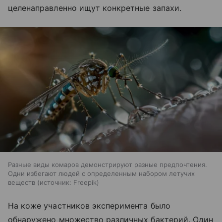
целенаправленно ищут конкретные запахи.
Разные виды комаров демонстрируют разные предпочтения.
Одни избегают людей с определенным набором летучих
веществ
источник:
Freepik
На коже участников эксперимента было
обнаружено множество различных бактерий. Один