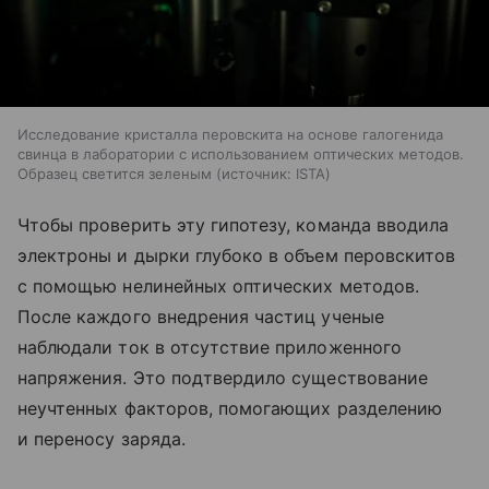
Исследование кристалла перовскита на основе галогенида
свинца в лаборатории с использованием оптических методов.
Образец светится зеленым
источник:
ISTA
Чтобы проверить эту гипотезу, команда вводила
электроны и дырки глубоко в объем перовскитов
с помощью нелинейных оптических методов.
После каждого внедрения частиц ученые
наблюдали ток в отсутствие приложенного
напряжения. Это подтвердило существование
неучтенных факторов, помогающих разделению
и переносу заряда.