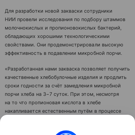
Для разработки новой закваски сотрудники
НИИ провели исследования по подбору штаммов
молочнокислых и пропионовокислых бактерий,
обладающих хорошими технологическими
свойствами. Они продемонстрировали высокую
эффективность в подавлении микробной порчи.
«Разработанная нами закваска позволяет получить
качественные хлебобулочные изделия и продлить
сроки годности за счёт замедления микробной
порчи хлеба на 3−7 суток. При этом, несмотря
на то что пропионовая кислота в хлебе
накапливается естественным путём в процессе
брожения, содержание её в хлебе не превышает
рекомендованные нормы», — отметила Олеся