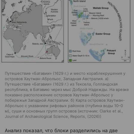
Путешествие «Батавии» (1629 г.) и место кораблекрушения у
островов Хаутман-Аброльос, Западная Австралия. а)
Путешествие «Батавии» (1629 г.) из Тексела, Голландская
республика, в Батавию через мыс Доброй Надежды. На врезке
показано расположение островов Хаутман-Аброльос у
побережья Западной Австралии. б) Карта островов Хаутман-
Аброльос с указанием рифовых районов (глубина воды 10–0
м), суши и основных групп островов
источник:
Clarke et al.,
Journal of Archaeological Science, Reports, (2026)
Анализ показал, что блоки разделились на две