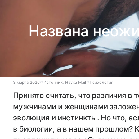
Названа неожи
3 марта 2026
Источник:
Наука Mail
Психология
Принято считать, что различия в
мужчинами и женщинами заложены
эволюция и инстинкты. Но что, е
в биологии, а в нашем прошлом? 