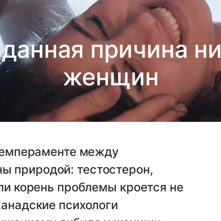
данная причина ни
женщин
 темпераменте между
 природой: тестостерон,
сли корень проблемы кроется не
Канадские психологи