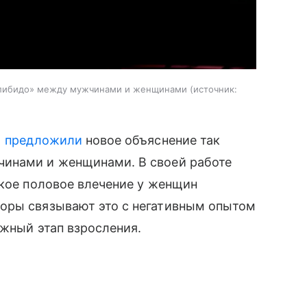
в либидо» между мужчинами и женщинами
источник:
)
предложили
новое объяснение так
чинами и женщинами. В своей работе
зкое половое влечение у женщин
оры связывают это с негативным опытом
ажный этап взросления.