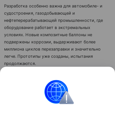
Разработка особенно важна для автомобиле- и
судостроения, газодобывающей и
нефтеперерабатывающей промышленности, где
оборудование работает в экстремальных
условиях. Новые композитные баллоны не
подвержены коррозии, выдерживают более
миллиона циклов перезаправки и значительно
легче. Прототипы уже созданы, испытания
продолжаются.
Ранее Наука Mail
писала
о том, что
петербургские ученые разработали умный
термоконтейнер для грузоперевозок.
Авиация
Новые материалы