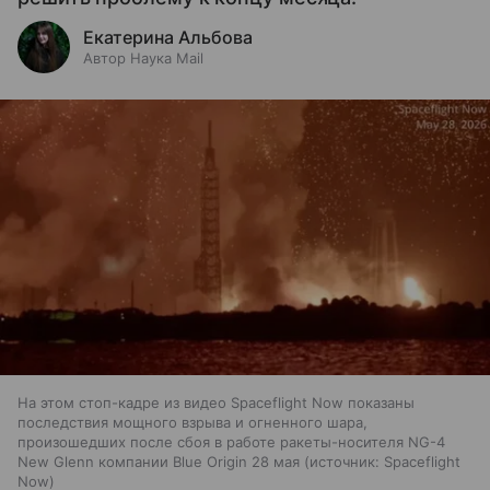
Екатерина Альбова
Автор Наука Mail
На этом стоп-кадре из видео Spaceflight Now показаны
последствия мощного взрыва и огненного шара,
произошедших после сбоя в работе ракеты-носителя NG-4
New Glenn компании Blue Origin 28 мая
источник:
Spaceflight
Now