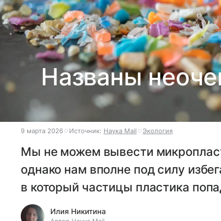
Названы неоче
9 марта 2026
Источник:
Наука Mail
Экология
Мы не можем вывести микропласт
однако нам вполне под силу избе
в который частицы пластика попа
Илия Никитина