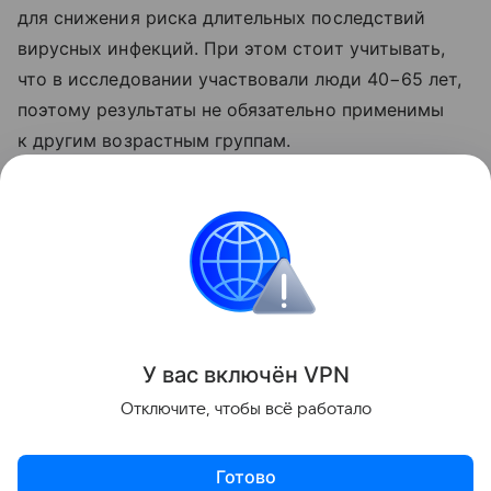
для снижения риска длительных последствий
вирусных инфекций. При этом стоит учитывать,
что в исследовании участвовали люди 40−65 лет,
поэтому результаты не обязательно применимы
к другим возрастным группам.
Ранее Наука Mail
рассказывала
о том, что
определен эволюционный предел вируса COVID-
19.
Здоровье
Работа
У вас включ
ён
V
P
N
Поделиться
Отключите, чтобы всё работало
Готово