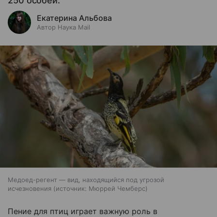
250 особей.
Екатерина Альбова
Автор Наука Mail
Медоед-регент — вид, находящийся под угрозой
исчезновения
источник:
Мюррей Чемберс
Пение для птиц играет важную роль в