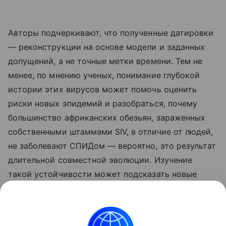
Авторы подчеркивают, что полученные датировки
— реконструкции на основе модели и заданных
допущений, а не точные метки времени. Тем не
менее, по мнению ученых, понимание глубокой
истории этих вирусов может помочь оценить
риски новых эпидемий и разобраться, почему
большинство африканских обезьян, зараженных
собственными штаммами SIV, в отличие от людей,
не заболевают СПИДом — вероятно, это результат
длительной совместной эволюции. Изучение
такой устойчивости может подсказать новые
подходы к лечению и профилактике ВИЧ.
Ранее Наука Mail
писала
, что раскрыто, когда