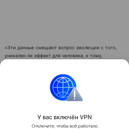
«Эти данные смещают вопрос эволюции с того,
уникален ли эффект для человека, к тому,
насколько широко подобные перцептивные связи
распространены среди позвоночных», — отметили
авторы препринта.
Эволюция
Поделиться
У вас включ
ён
V
P
N
Отключите, чтобы всё работало