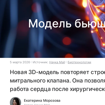
Модель бьюще
5 марта 2026
Источник:
Наука Mail
Биотехнологии
Новая 3D-модель повторяет стро
митрального клапана. Она позвол
работа сердца после хирургическ
Екатерина Морозова