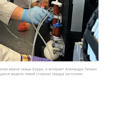
ния имени семьи Берри, и аспирант Алехандро Гильен
щуюся модель левой стороны сердца
источник: