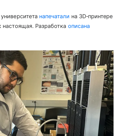
о университета
напечатали
на 3D‑принтере
к настоящая. Разработка
описана