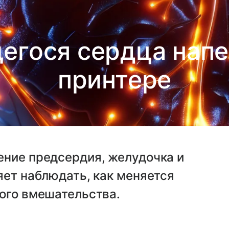
гося сердца напе
принтере
ение предсердия, желудочка и
яет наблюдать, как меняется
ого вмешательства.