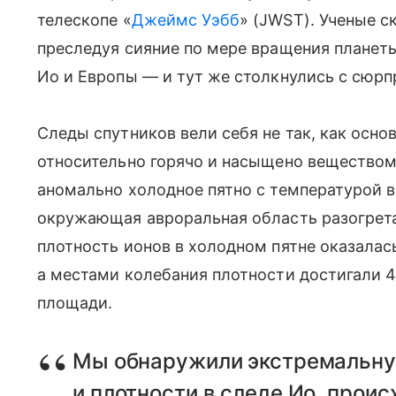
телескопе «
Джеймс Уэбб
» (JWST). Ученые с
преследуя сияние по мере вращения планет
Ио и Европы — и тут же столкнулись с сюрп
Следы спутников вели себя не так, как осно
относительно горячо и насыщено веществом
аномально холодное пятно с температурой вс
окружающая авроральная область разогрета 
плотность ионов в холодном пятне оказалас
а местами колебания плотности достигали 
площади.
Мы обнаружили экстремальну
и плотности в следе Ио, прои