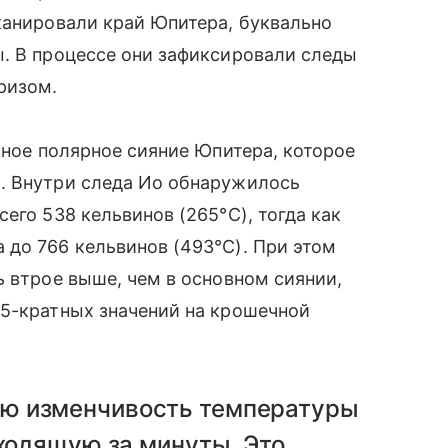
канировали край Юпитера, буквально
ы. В процессе они зафиксировали следы
ризом.
вное полярное сияние Юпитера, которое
. Внутри следа Ио обнаружилось
его 538 кельвинов (265°C), тогда как
до 766 кельвинов (493°C). При этом
ь втрое выше, чем в основном сиянии,
45-кратных значений на крошечной
ю изменчивость температуры
сходящую за минуты. Это