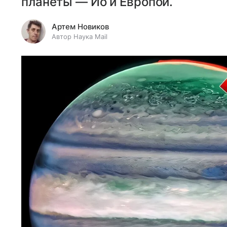
планеты — Ио и Европой.
Артем Новиков
Автор Наука Mail