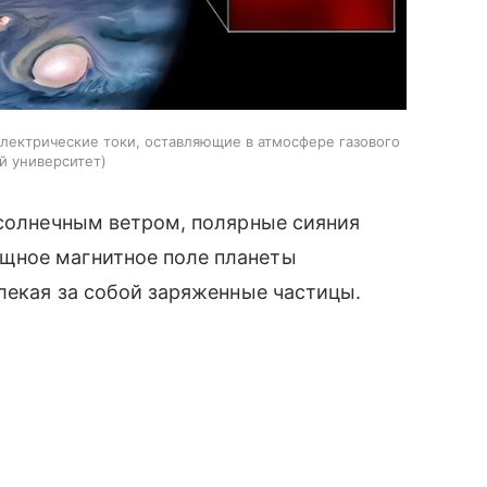
ектрические токи, оставляющие в атмосфере газового
й университет
 солнечным ветром, полярные сияния
щное магнитное поле планеты
влекая за собой заряженные частицы.