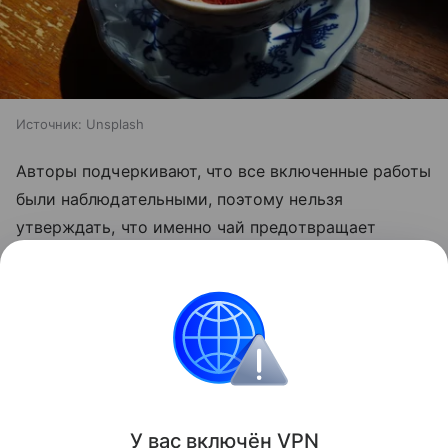
Источник:
Unsplash
Авторы подчеркивают, что все включенные работы
были наблюдательными, поэтому нельзя
утверждать, что именно чай предотвращает
гипертонию. Тем не менее привычка регулярно
пить чай может быть связана с небольшим
улучшением сердечно-сосудистого здоровья.
Питание
Поделиться
У вас включ
ён
V
P
N