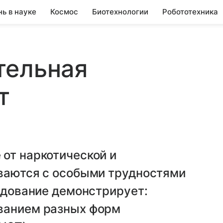
нь в науке
Космос
Биотехнологии
Робототехника
тельная
т
м
от наркотической и
иваются с особыми трудностями
ледование демонстрирует:
ванием разных форм