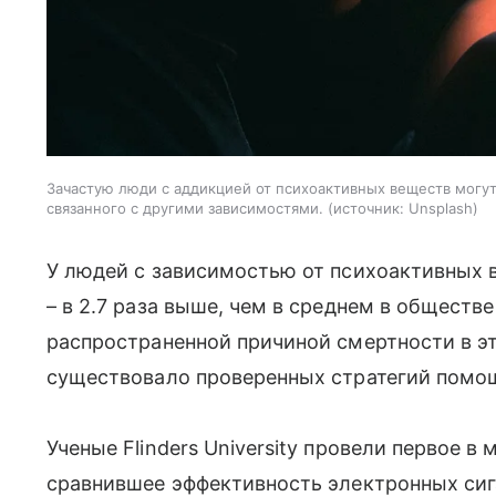
Зачастую люди с аддикцией от психоактивных веществ могут
связанного с другими зависимостями.
источник:
Unsplash
У людей с зависимостью от психоактивных 
– в 2.7 раза выше, чем в среднем в обществ
распространенной причиной смертности в это
существовало проверенных стратегий помо
Ученые Flinders University провели первое 
сравнившее эффективность электронных си