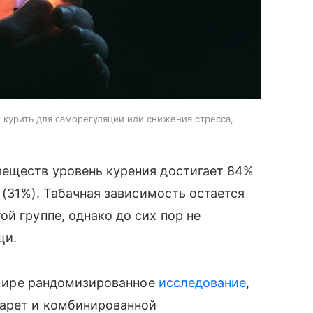
 курить для саморегуляции или снижения стресса,
веществ уровень курения достигает 84%
е (31%). Табачная зависимость остается
й группе, однако до сих пор не
щи.
в мире рандомизированное
исследование
,
гарет и комбинированной