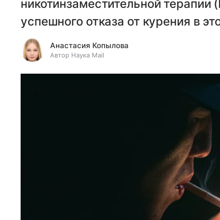
никотинзаместительной терапии (
успешного отказа от курения в эт
Анастасия Копылова
Автор Наука Mail