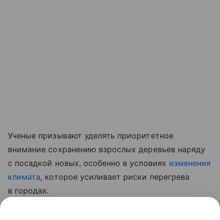
Ученые призывают уделять приоритетное
внимание сохранению взрослых деревьев наряду
с посадкой новых, особенно в условиях
изменения
климата
, которое усиливает риски перегрева
в городах.
Ранее мы
рассказывали
, почему осины могут