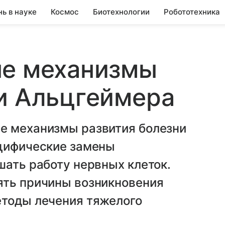
нь в науке
Космос
Биотехнологии
Робототехника
ые механизмы
и Альцгеймера
е механизмы развития болезни
ецифические замены
шать работу нервных клеток.
ять причины возникновения
етоды лечения тяжелого