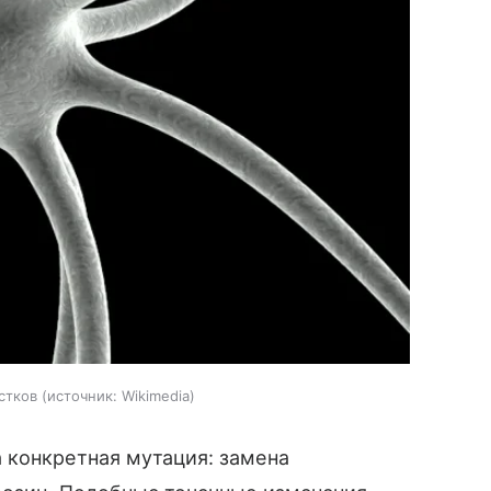
стков
источник:
Wikimedia
 конкретная мутация: замена