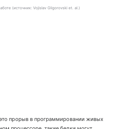
работе
источник:
Vojislav Gligorovski et. al.
 это прорыв в программировании живых
ном процессоре, такие белки могут