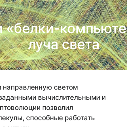
и «белки-компьют
луча света
 направленную светом
 заданными вычислительными и
оптоволюции позволил
лекулы, способные работать