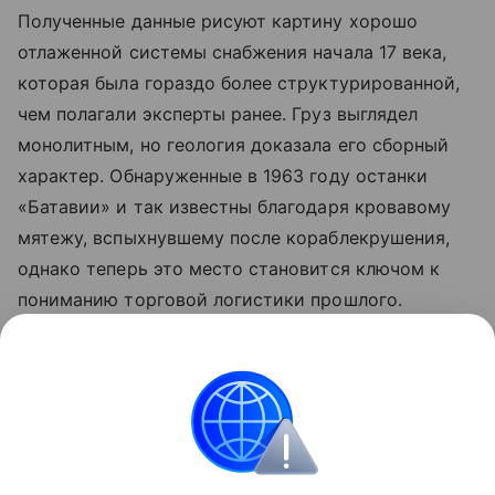
Полученные данные рисуют картину хорошо
отлаженной системы снабжения начала 17 века,
которая была гораздо более структурированной,
чем полагали эксперты ранее. Груз выглядел
монолитным, но геология доказала его сборный
характер. Обнаруженные в 1963 году останки
«Батавии» и так известны благодаря кровавому
мятежу, вспыхнувшему после кораблекрушения,
однако теперь это место становится ключом к
пониманию торговой логистики прошлого.
Ранее Наука Mail
рассказывала
, что рекордные
засухи обнажили более 200 немецких кораблей у
берегов Сербии.
История