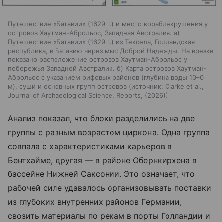
Путешествие «Батавии» (1629 г.) и место кораблекрушения у
островов Хаутман-Аброльос, Западная Австралия. а)
Путешествие «Батавии» (1629 г.) из Тексела, Голландская
республика, в Батавию через мыс Доброй Надежды. На врезке
показано расположение островов Хаутман-Аброльос у
побережья Западной Австралии. б) Карта островов Хаутман-
Аброльос с указанием рифовых районов (глубина воды 10–0
м), суши и основных групп островов
источник:
Clarke et al.,
Journal of Archaeological Science, Reports, (2026)
Анализ показал, что блоки разделились на две
группы с разным возрастом циркона. Одна группа
совпала с характеристиками карьеров в
Бентхайме, другая — в районе Обернкирхена в
бассейне Нижней Саксонии. Это означает, что
рабочей силе удавалось организовывать поставки
из глубоких внутренних районов Германии,
свозить материалы по рекам в порты Голландии и