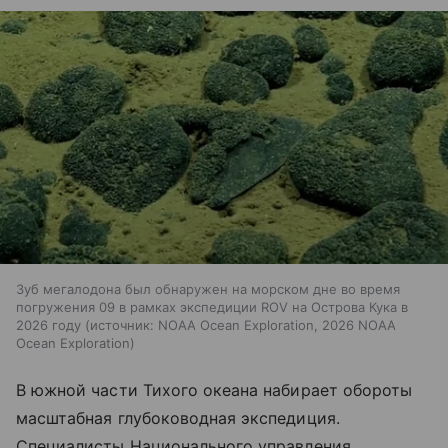
Зуб мегалодона был обнаружен на морском дне во время
погружения 09 в рамках экспедиции ROV на Острова Кука в
2026 году
источник:
NOAA Ocean Exploration, 2026 NOAA
Ocean Exploration
В южной части Тихого океана набирает обороты
масштабная глубоководная экспедиция.
Специалисты Национального управления