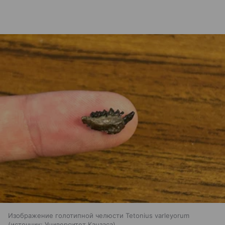
Изображение голотипной челюсти Tetonius varleyorum
источник:
Университет Канзаса