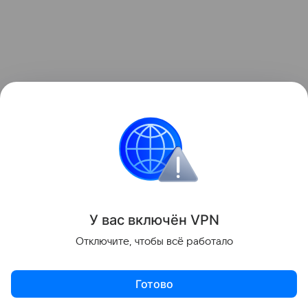
Ранее Наука Mail
рассказывала
о том, что найдены
ископаемые доказательства миграции животных
между Америками.
Эволюция
палеонтология
У вас включ
ён
V
P
N
Поделиться
Отключите, чтобы всё работало
Готово