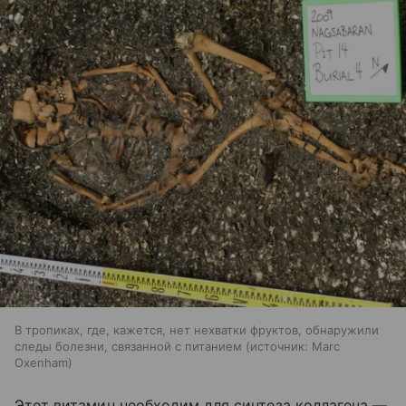
В тропиках, где, кажется, нет нехватки фруктов, обнаружили
следы болезни, связанной с питанием
источник:
Marc
Oxenham
Этот витамин необходим для синтеза коллагена —