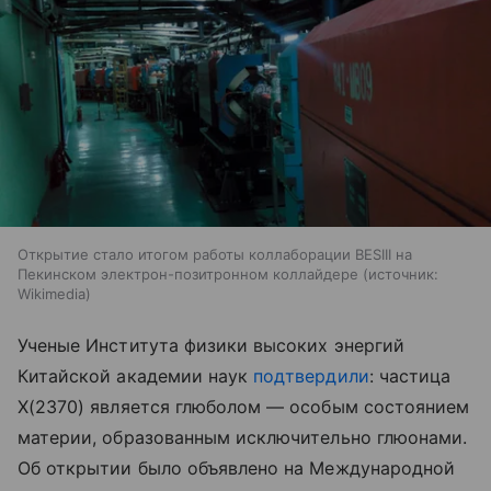
Открытие стало итогом работы коллаборации BESIII на
Пекинском электрон-позитронном коллайдере
источник:
Wikimedia
Ученые Института физики высоких энергий
Китайской академии наук
подтвердили
: частица
X(2370) является глюболом — особым состоянием
материи, образованным исключительно глюонами.
Об открытии было объявлено на Международной