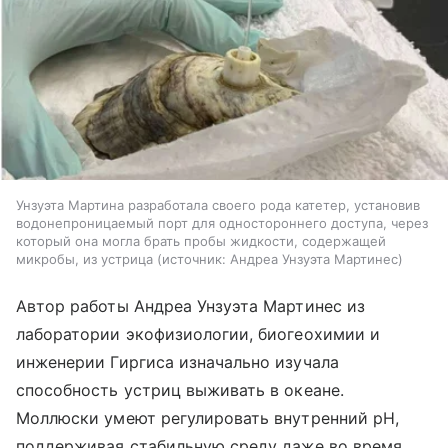
Унзуэта Мартина разработала своего рода катетер, установив
водонепроницаемый порт для одностороннего доступа, через
который она могла брать пробы жидкости, содержащей
микробы, из устрица
источник:
Андреа Унзуэта Мартинес
Автор работы Андреа Унзуэта Мартинес из
лаборатории экофизиологии, биогеохимии и
инженерии Гиргиса изначально изучала
способность устриц выживать в океане.
Моллюски умеют регулировать внутренний pH,
поддерживая стабильную среду даже во время