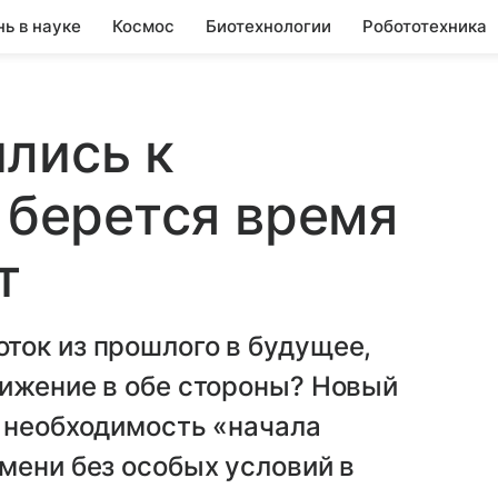
нь в науке
Космос
Биотехнологии
Робототехника
лись к
а берется время
т
ток из прошлого в будущее,
вижение в обе стороны? Новый
у необходимость «начала
мени без особых условий в