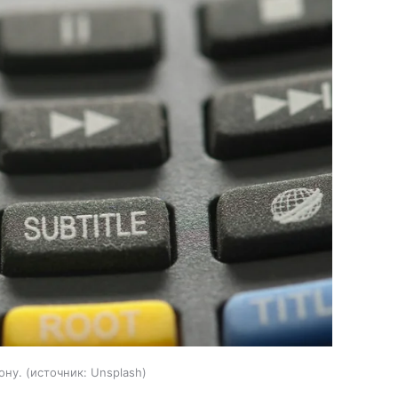
ону.
источник:
Unsplash