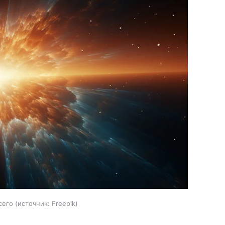
сего
источник:
Freepik