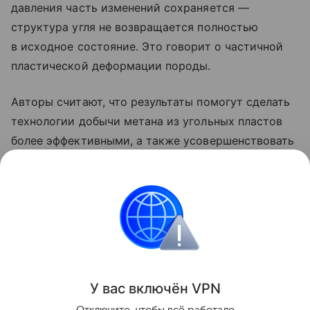
давления часть изменений сохраняется —
структура угля не возвращается полностью
в исходное состояние. Это говорит о частичной
пластической деформации породы.
Авторы считают, что результаты помогут сделать
технологии добычи метана из угольных пластов
более эффективными, а также усовершенствовать
методы подземного хранения углекислого газа,
которые рассматриваются как один из способов
сокращения выбросов CO₂.
Топливо
Поделиться
У вас включ
ён
V
P
N