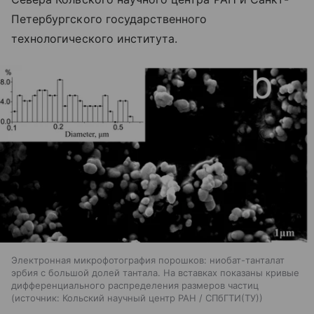
Петербургского государственного
технологического института.
Электронная микрофотография порошков: ниобат-танталат
эрбия с большой долей тантала. На вставках показаны кривые
дифференциального распределения размеров частиц
источник:
Кольский научный центр РАН / СПбГТИ(ТУ)