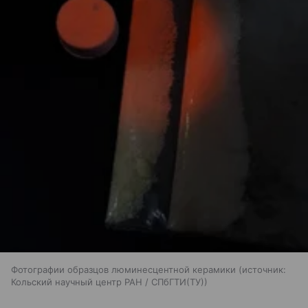
Фотографии образцов люминесцентной керамики
источник:
Кольский научный центр РАН / СПбГТИ(ТУ)