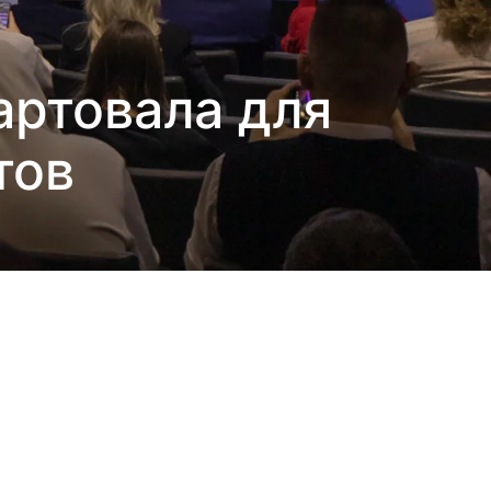
артовала для
тов