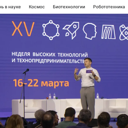
нь в науке
Космос
Биотехнологии
Робототехника