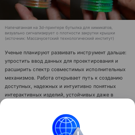
Напечатанная на 3d-принтере бутылка для химикатов,
визуально сигнализирует о плотности закрутки крышки
источник:
Массачусетский технологический институт
Ученые планируют развивать инструмент дальше:
упростить ввод данных для проектирования и
расширить спектр совместимых исполнительных
механизмов. Работа открывает путь к созданию
доступных, надежных и интуитивно понятных
интерактивных изделий, устойчивых даже в
жестких условиях эксплуатации.
Ранее Наука Mail
рассказывала
, что ученые нашли
способ упростить 3D-печать из глины и песка.