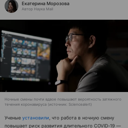
Екатерина Морозова
Автор Наука Mail
Ночные смены почти вдвое повышают вероятность затяжного
течения коронавируса
источник:
Sciencealert
Ученые
установили
, что работа в ночную смену
повышает риск развития длительного COVID‑19 —