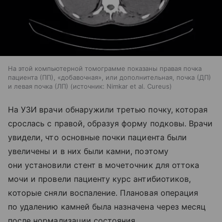
На этой компьютерной томограмме показаны правая почка
пациента (ПП), «добавочная», или дополнительная, почка (ДП)
и левая почка (ЛП)
источник:
Nimkar et al. Cureus
На УЗИ врачи обнаружили третью почку, которая
срослась с правой, образуя форму подковы. Врачи
увидели, что основные почки пациента были
увеличены и в них были камни, поэтому
они установили стент в мочеточник для оттока
мочи и провели пациенту курс антибиотиков,
которые сняли воспаление. Плановая операция
по удалению камней была назначена через месяц
после нормализации состояния.