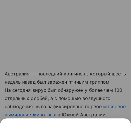
Австралия — последний континент, который шесть
недель назад был заражен птичьим гриппом.
На сегодня вирус был обнаружен у более чем 100
отдельных особей, а с помощью воздушного
наблюдения было зафиксировано первое
массовое
вымирание животных
в Южной Австралии.
Ранее Наука Mail
рассказывала
о том, что в Новой