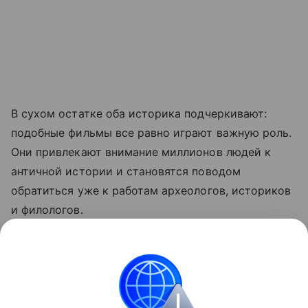
В сухом остатке оба историка подчеркивают:
подобные фильмы все равно играют важную роль.
Они привлекают внимание миллионов людей к
античной истории и становятся поводом
обратиться уже к работам археологов, историков
и филологов.
Ранее эксперты объяснили, почему спор о
неисторичности фильма «Одиссея»
не имеет
смысла.