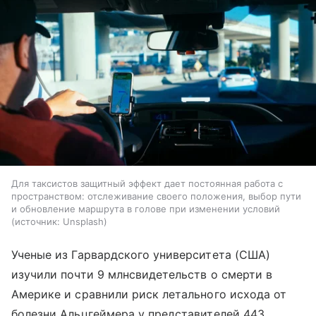
Для таксистов защитный эффект дает постоянная работа с
пространством: отслеживание своего положения, выбор пути
и обновление маршрута в голове при изменении условий
источник:
Unsplash
Ученые из Гарвардского университета (США)
изучили почти 9 млнсвидетельств о смерти в
Америке и сравнили риск летального исхода от
болезни Альцгеймера у представителей 443