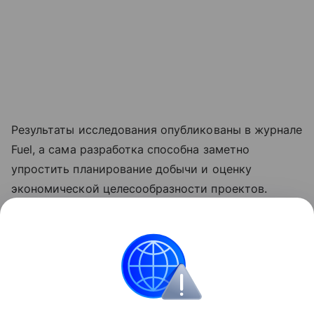
Результаты исследования опубликованы в журнале
Fuel, а сама разработка способна заметно
упростить планирование добычи и оценку
экономической целесообразности проектов.
Ранее Наука Mail
рассказывала
, что найден способ
улучшить поиск нефти в породах с множеством
трещин.
Геология
Нефть
Полезные ископаемые