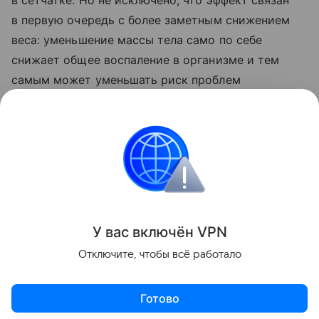
в первую очередь с более заметным снижением
веса: уменьшение массы тела само по себе
снижает общее воспаление в организме и тем
самым может уменьшать риск проблем
со зрением.
Ранее Наука Mail
рассказывала
о том, что
раскрыто влияние «Оземпика» на работу сердца.
Зрение
У вас включ
ён
V
P
N
Поделиться
Отключите, чтобы всё работало
Готово