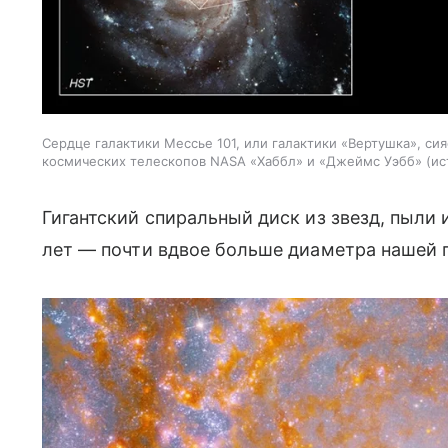
Сердце галактики Мессье 101, или галактики «Вертушка», си
космических телескопов NASA «Хаббл» и «Джеймс Уэбб»
ис
Гигантский спиральный диск из звезд, пыли 
лет — почти вдвое больше диаметра нашей 