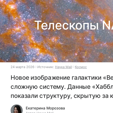
Телескопы N
24 марта 2026
Источник:
Наука Mail
Космос
Новое изображение галактики «Ве
сложную систему. Данные «Хаббл
показали структуру, скрытую за 
Екатерина Морозова