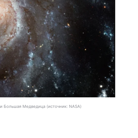
дии Большая Медведица
источник:
NASA