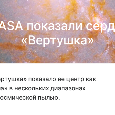
ASA показали серд
«Вертушка»
ртушка» показало ее центр как
а» в нескольких диапазонах
космической пылью.