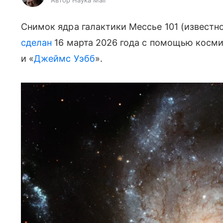
Автор Наука Mail
Снимок ядра галактики Мессье 101 (известн
сделан
16 марта 2026 года с помощью косми
и «
Джеймс Уэбб
».