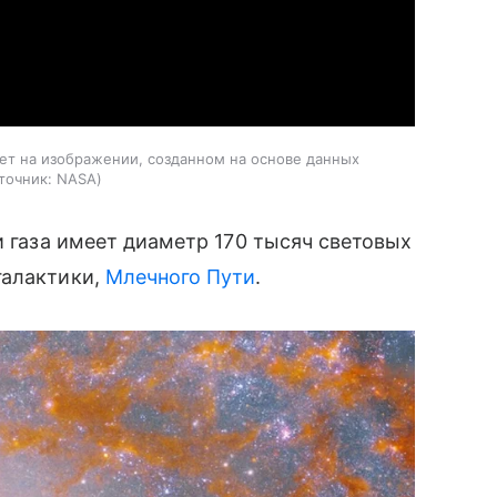
яет на изображении, созданном на основе данных
точник:
NASA
и газа имеет диаметр 170 тысяч световых
галактики,
Млечного Пути
.